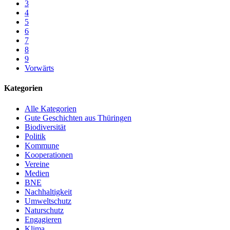
3
4
5
6
7
8
9
Vorwärts
Kategorien
Alle Kategorien
Gute Geschichten aus Thüringen
Biodiversität
Politik
Kommune
Kooperationen
Vereine
Medien
BNE
Nachhaltigkeit
Umweltschutz
Naturschutz
Engagieren
Klima