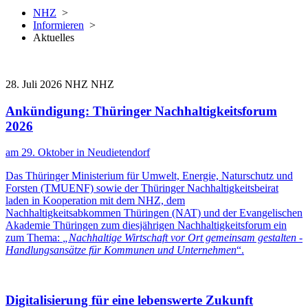
NHZ
>
Informieren
>
Aktuelles
28. Juli 2026
NHZ
NHZ
Ankündigung: Thüringer Nachhaltigkeitsforum
2026
am 29. Oktober in Neudietendorf
Das Thüringer Ministerium für Umwelt, Energie, Naturschutz und
Forsten (TMUENF) sowie der Thüringer Nachhaltigkeitsbeirat
laden in Kooperation mit dem NHZ, dem
Nachhaltigkeitsabkommen Thüringen (NAT) und der Evangelischen
Akademie Thüringen zum diesjährigen Nachhaltigkeitsforum ein
zum Thema:
„Nachhaltige Wirtschaft vor Ort gemeinsam gestalten -
Handlungsansätze für Kommunen und Unternehmen
“.
Digitalisierung für eine lebenswerte Zukunft