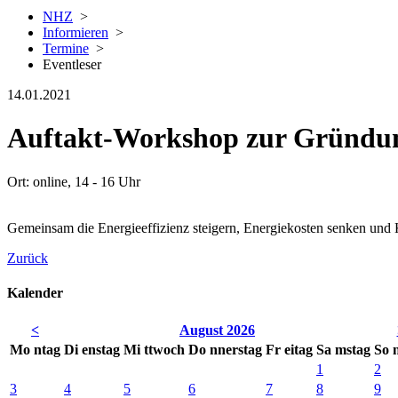
NHZ
>
Informieren
>
Termine
>
Eventleser
14.01.2021
Auftakt-Workshop zur Gründung
Ort: online, 14 - 16 Uhr
Gemeinsam die Energieeffizienz steigern, Energiekosten senken und 
Zurück
Kalender
<
August 2026
Mo
ntag
Di
enstag
Mi
ttwoch
Do
nnerstag
Fr
eitag
Sa
mstag
So
1
2
3
4
5
6
7
8
9