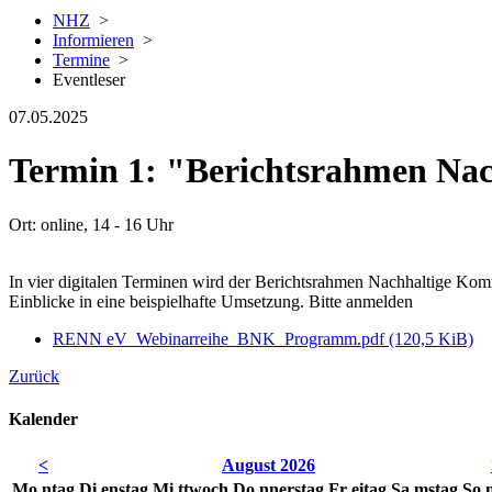
NHZ
>
Informieren
>
Termine
>
Eventleser
07.05.2025
Termin 1: "Berichtsrahmen Nac
Ort: online, 14 - 16 Uhr
In vier digitalen Terminen wird der Berichtsrahmen Nachhaltige Ko
Einblicke in eine beispielhafte Umsetzung. Bitte anmelden
RENN eV_Webinarreihe_BNK_Programm.pdf
(120,5 KiB)
Zurück
Kalender
<
August 2026
Mo
ntag
Di
enstag
Mi
ttwoch
Do
nnerstag
Fr
eitag
Sa
mstag
So