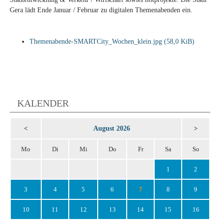
Gera lädt Ende Januar / Februar zu digitalen Themenabenden ein.
Themenabende-SMARTCity_Wochen_klein.jpg
(58,0 KiB)
KALENDER
August 2026
<
>
Mo
Di
Mi
Do
Fr
Sa
So
1
2
3
4
5
6
7
8
9
10
11
12
13
14
15
16