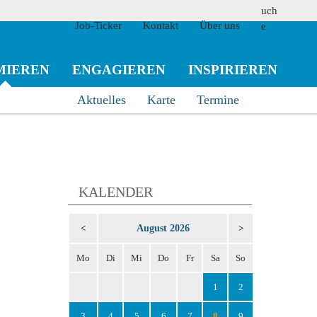
Job-Ticker
Kontakt
Über uns
MIEREN
ENGAGIEREN
INSPIRIEREN
Aktuelles
Karte
Termine
suchen
KALENDER
August 2026
<
>
Mo
Di
Mi
Do
Fr
Sa
So
1
2
3
4
5
6
7
8
9