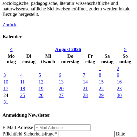
soziologische, pädagogische, literatur-wissenschaftliche und
naturwissenschaftliche Sichtweisen eröffnet, zudem werden lokale
Bezüge hergestellt.
Zurück
Kalender
<
August 2026
>
Mo
Di
Mi
Do
Fr
Sa
So
ntag
enstag
ttwoch
nnerstag
eitag
mstag
nntag
1
2
3
4
5
6
7
8
9
10
11
12
13
14
15
16
17
18
19
20
21
22
23
24
25
26
27
28
29
30
31
Anmeldung Newsletter
E-Mail-Adresse
Pflichtfeld
Sicherheitsfrage
*
Bitte