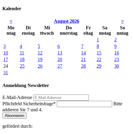
Kalender
<
August 2026
>
Mo
Di
Mi
Do
Fr
Sa
So
ntag
enstag
ttwoch
nnerstag
eitag
mstag
nntag
1
2
3
4
5
6
7
8
9
10
11
12
13
14
15
16
17
18
19
20
21
22
23
24
25
26
27
28
29
30
31
Anmeldung Newsletter
E-Mail-Adresse
Pflichtfeld
Sicherheitsfrage
*
Bitte
addieren Sie 7 und 4.
Abonnieren
gefördert durch: