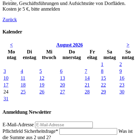
Beiräte, Geschäftsführungen und Aufsichtsräte von Dorfläden.
Kosten je 5 €, bitte anmelden
Zurück
Kalender
<
August 2026
>
Mo
Di
Mi
Do
Fr
Sa
So
ntag
enstag
ttwoch
nnerstag
eitag
mstag
nntag
1
2
3
4
5
6
7
8
9
10
11
12
13
14
15
16
17
18
19
20
21
22
23
24
25
26
27
28
29
30
31
Anmeldung Newsletter
E-Mail-Adresse
Pflichtfeld
Sicherheitsfrage
*
Was ist
die Summe aus 2 und 2?