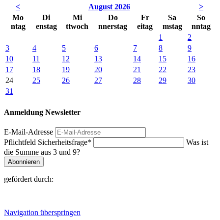
<
August 2026
>
Mo
Di
Mi
Do
Fr
Sa
So
ntag
enstag
ttwoch
nnerstag
eitag
mstag
nntag
1
2
3
4
5
6
7
8
9
10
11
12
13
14
15
16
17
18
19
20
21
22
23
24
25
26
27
28
29
30
31
Anmeldung Newsletter
E-Mail-Adresse
Pflichtfeld
Sicherheitsfrage
*
Was ist
die Summe aus 3 und 9?
Abonnieren
gefördert durch:
Navigation überspringen