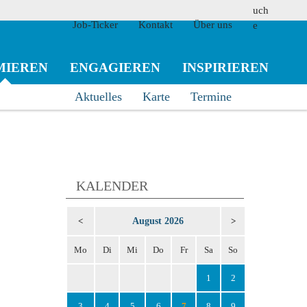
Job-Ticker
Kontakt
Über uns
MIEREN
ENGAGIEREN
INSPIRIEREN
Aktuelles
Karte
Termine
suchen
KALENDER
August 2026
<
>
Mo
Di
Mi
Do
Fr
Sa
So
1
2
3
4
5
6
7
8
9