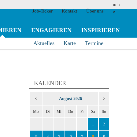
Job-Ticker
Kontakt
Über uns
MIEREN
ENGAGIEREN
INSPIRIEREN
Aktuelles
Karte
Termine
suchen
KALENDER
August 2026
<
>
Mo
Di
Mi
Do
Fr
Sa
So
1
2
3
4
5
6
7
8
9