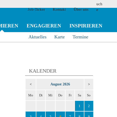
Job-Ticker
Kontakt
Über uns
MIEREN
ENGAGIEREN
INSPIRIEREN
Aktuelles
Karte
Termine
suchen
KALENDER
August 2026
<
>
Mo
Di
Mi
Do
Fr
Sa
So
1
2
3
4
5
6
7
8
9