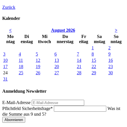
Zurück
Kalender
<
August 2026
>
Mo
Di
Mi
Do
Fr
Sa
So
ntag
enstag
ttwoch
nnerstag
eitag
mstag
nntag
1
2
3
4
5
6
7
8
9
10
11
12
13
14
15
16
17
18
19
20
21
22
23
24
25
26
27
28
29
30
31
Anmeldung Newsletter
E-Mail-Adresse
Pflichtfeld
Sicherheitsfrage
*
Was ist
die Summe aus 9 und 5?
Abonnieren