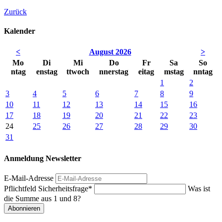
Zurück
Kalender
<
August 2026
>
Mo
Di
Mi
Do
Fr
Sa
So
ntag
enstag
ttwoch
nnerstag
eitag
mstag
nntag
1
2
3
4
5
6
7
8
9
10
11
12
13
14
15
16
17
18
19
20
21
22
23
24
25
26
27
28
29
30
31
Anmeldung Newsletter
E-Mail-Adresse
Pflichtfeld
Sicherheitsfrage
*
Was ist
die Summe aus 1 und 8?
Abonnieren