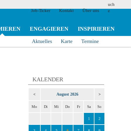
Job-Ticker
Kontakt
Über uns
MIEREN
ENGAGIEREN
INSPIRIEREN
Aktuelles
Karte
Termine
suchen
KALENDER
August 2026
<
>
Mo
Di
Mi
Do
Fr
Sa
So
1
2
3
4
5
6
7
8
9