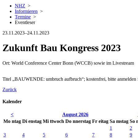
NHZ
>
Informieren
>
Termine
>
Eventleser
23.11.2023–24.11.2023
Zukunft Bau Kongress 2023
Ort: World Conference Center Bonn (WCCB) sowie im Livestream
Titel „BAUWENDE: umbruch aufbruch“; kostenfrei, bitte anmelden für
Zurück
Kalender
<
August 2026
Mo
ntag
Di
enstag
Mi
ttwoch
Do
nnerstag
Fr
eitag
Sa
mstag
So
1
2
3
4
5
6
7
8
9