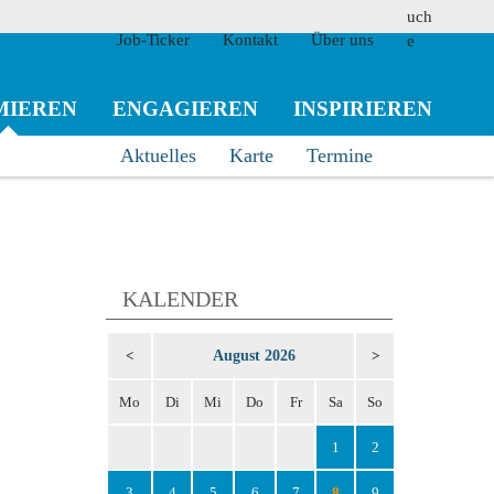
Job-Ticker
Kontakt
Über uns
MIEREN
ENGAGIEREN
INSPIRIEREN
Aktuelles
Karte
Termine
suchen
KALENDER
August 2026
<
>
Mo
Di
Mi
Do
Fr
Sa
So
1
2
3
4
5
6
7
8
9