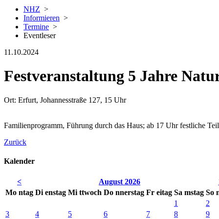
NHZ
>
Informieren
>
Termine
>
Eventleser
11.10.2024
Festveranstaltung 5 Jahre Natu
Ort: Erfurt, Johannesstraße 127, 15 Uhr
Familienprogramm, Führung durch das Haus; ab 17 Uhr festliche Teil
Zurück
Kalender
<
August 2026
Mo
ntag
Di
enstag
Mi
ttwoch
Do
nnerstag
Fr
eitag
Sa
mstag
So
1
2
3
4
5
6
7
8
9