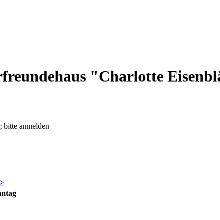
rfreundehaus "Charlotte Eisenbl
; bitte anmelden
>
nntag