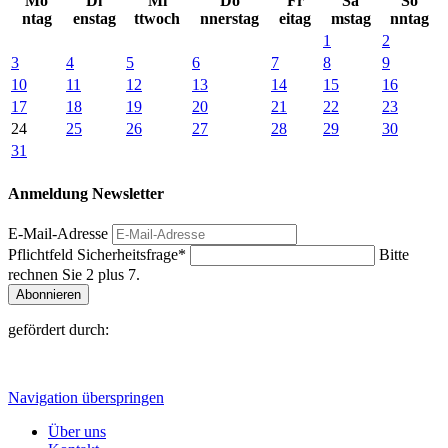
Mo
Di
Mi
Do
Fr
Sa
So
ntag
enstag
ttwoch
nnerstag
eitag
mstag
nntag
1
2
3
4
5
6
7
8
9
10
11
12
13
14
15
16
17
18
19
20
21
22
23
24
25
26
27
28
29
30
31
Anmeldung Newsletter
E-Mail-Adresse
Pflichtfeld
Sicherheitsfrage
*
Bitte
rechnen Sie 2 plus 7.
Abonnieren
gefördert durch:
Navigation überspringen
Über uns