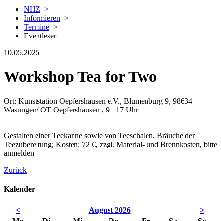
NHZ
>
Informieren
>
Termine
>
Eventleser
10.05.2025
Workshop Tea for Two
Ort: Kunststation Oepfershausen e.V., Blumenburg 9, 98634
Wasungen/ OT Oepfershausen , 9 - 17 Uhr
Gestalten einer Teekanne sowie von Teeschalen, Bräuche der
Teezubereitung; Kosten: 72 €, zzgl. Material- und Brennkosten, bitte
anmelden
Zurück
Kalender
<
August 2026
>
Mo
Di
Mi
Do
Fr
Sa
So