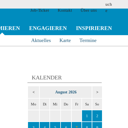
Job-Ticker
Kontakt
Über uns
MIEREN
ENGAGIEREN
INSPIRIEREN
Aktuelles
Karte
Termine
suchen
KALENDER
August 2026
<
>
Mo
Di
Mi
Do
Fr
Sa
So
1
2
3
4
5
6
7
8
9