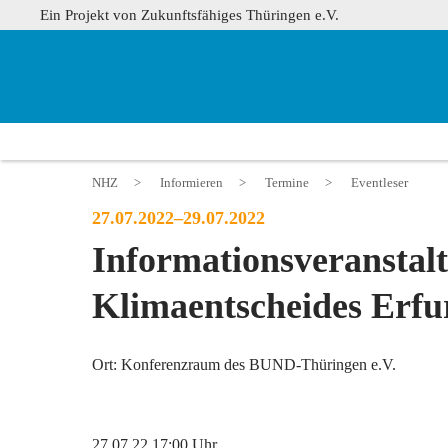
Ein Projekt von Zukunftsfähiges Thüringen e.V.
NHZ
>
Informieren
>
Termine
>
Eventleser
27.07.2022–29.07.2022
Informationsveranstal
Klimaentscheides Erfu
Ort: Konferenzraum des BUND-Thüringen e.V.
27.07.22 17:00 Uhr