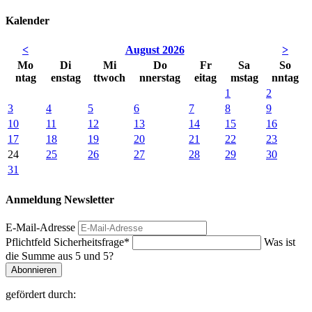
Kalender
<
August 2026
>
Mo
Di
Mi
Do
Fr
Sa
So
ntag
enstag
ttwoch
nnerstag
eitag
mstag
nntag
1
2
3
4
5
6
7
8
9
10
11
12
13
14
15
16
17
18
19
20
21
22
23
24
25
26
27
28
29
30
31
Anmeldung Newsletter
E-Mail-Adresse
Pflichtfeld
Sicherheitsfrage
*
Was ist
die Summe aus 5 und 5?
Abonnieren
gefördert durch: