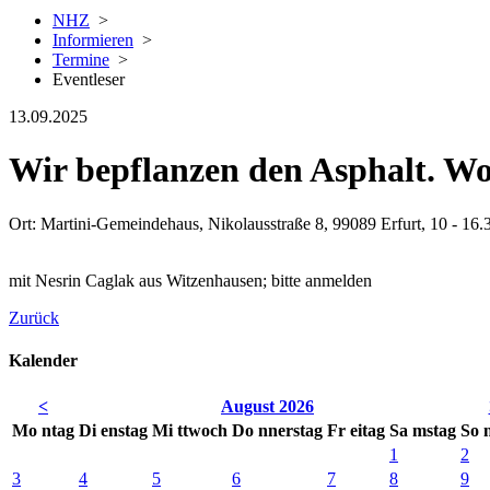
NHZ
>
Informieren
>
Termine
>
Eventleser
13.09.2025
Wir bepflanzen den Asphalt. Wo
Ort: Martini-Gemeindehaus, Nikolausstraße 8, 99089 Erfurt, 10 - 16.
mit Nesrin Caglak aus Witzenhausen; bitte anmelden
Zurück
Kalender
<
August 2026
Mo
ntag
Di
enstag
Mi
ttwoch
Do
nnerstag
Fr
eitag
Sa
mstag
So
1
2
3
4
5
6
7
8
9