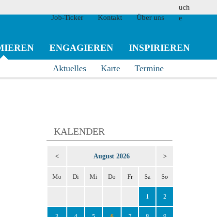
Job-Ticker
Kontakt
Über uns
MIEREN
ENGAGIEREN
INSPIRIEREN
Aktuelles
Karte
Termine
suchen
KALENDER
August 2026
<
>
Mo
Di
Mi
Do
Fr
Sa
So
1
2
3
4
5
6
7
8
9