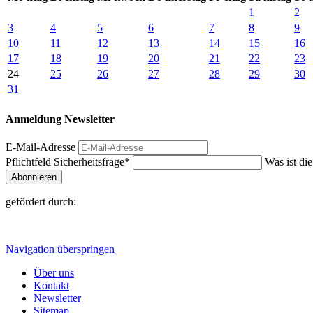
1
2
3
4
5
6
7
8
9
10
11
12
13
14
15
16
17
18
19
20
21
22
23
24
25
26
27
28
29
30
31
Anmeldung Newsletter
E-Mail-Adresse
Pflichtfeld
Sicherheitsfrage
*
Was ist di
Abonnieren
gefördert durch:
Navigation überspringen
Über uns
Kontakt
Newsletter
Sitemap