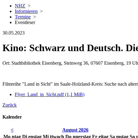
NHZ
>
Informieren
>
Termine
>
Eventleser
30.05.2023
Kino: Schwarz und Deutsch. Die
Ort: Stadtbibliothek Eisenberg, Steinweg 36, 07607 Eisenberg, 19 Uh
Filmreihe "Land in Sicht" im Saale-Holzland-Kreis: Suche nach alte
Flyer_Land_in_Sicht.pdf
(1,1 MiB)
Zurück
Kalender
<
August 2026
Mo
ntag
Di
enstag
Mi
ttwoch
Do
nnerstag
Fr
eitag
Sa
mstag
So