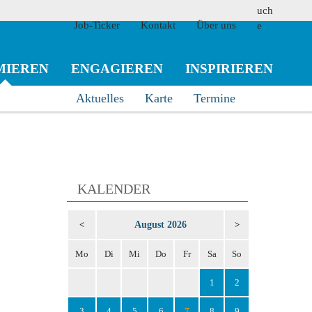
Job-Ticker
Kontakt
Über uns
MIEREN
ENGAGIEREN
INSPIRIEREN
Aktuelles
Karte
Termine
suchen
KALENDER
August 2026
<
>
Mo
Di
Mi
Do
Fr
Sa
So
1
2
3
4
5
6
7
8
9