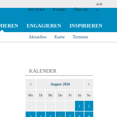
Job-Ticker
Kontakt
Über uns
MIEREN
ENGAGIEREN
INSPIRIEREN
Aktuelles
Karte
Termine
suchen
KALENDER
August 2026
<
>
Mo
Di
Mi
Do
Fr
Sa
So
1
2
3
4
5
6
7
8
9