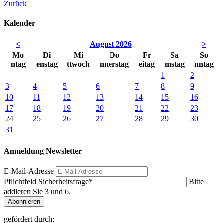
Zurück
Kalender
<
August 2026
>
Mo
Di
Mi
Do
Fr
Sa
So
ntag
enstag
ttwoch
nnerstag
eitag
mstag
nntag
1
2
3
4
5
6
7
8
9
10
11
12
13
14
15
16
17
18
19
20
21
22
23
24
25
26
27
28
29
30
31
Anmeldung Newsletter
E-Mail-Adresse
Pflichtfeld
Sicherheitsfrage
*
Bitte
addieren Sie 3 und 6.
Abonnieren
gefördert durch: