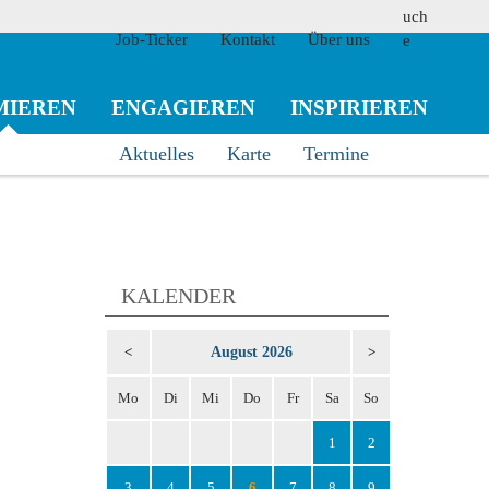
Job-Ticker
Kontakt
Über uns
MIEREN
ENGAGIEREN
INSPIRIEREN
Aktuelles
Karte
Termine
suchen
KALENDER
August 2026
<
>
Mo
Di
Mi
Do
Fr
Sa
So
1
2
3
4
5
6
7
8
9