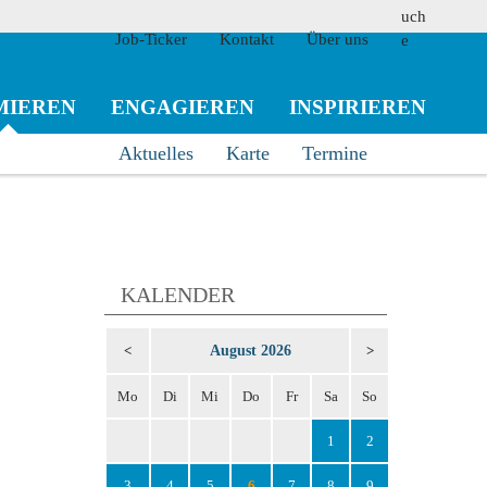
Job-Ticker
Kontakt
Über uns
MIEREN
ENGAGIEREN
INSPIRIEREN
Aktuelles
Karte
Termine
suchen
KALENDER
August 2026
<
>
Mo
Di
Mi
Do
Fr
Sa
So
1
2
3
4
5
6
7
8
9