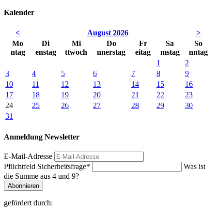
Kalender
<
August 2026
>
Mo
Di
Mi
Do
Fr
Sa
So
ntag
enstag
ttwoch
nnerstag
eitag
mstag
nntag
1
2
3
4
5
6
7
8
9
10
11
12
13
14
15
16
17
18
19
20
21
22
23
24
25
26
27
28
29
30
31
Anmeldung Newsletter
E-Mail-Adresse
Pflichtfeld
Sicherheitsfrage
*
Was ist
die Summe aus 4 und 9?
Abonnieren
gefördert durch: