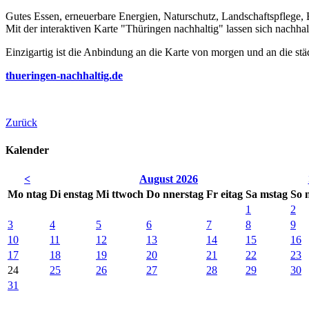
Gutes Essen, erneuerbare Energien, Naturschutz, Landschaftspflege, 
Mit der interaktiven Karte "Thüringen nachhaltig" lassen sich nachha
Einzigartig ist die Anbindung an die Karte von morgen und an die stä
thueringen-nachhaltig.de
Zurück
Kalender
<
August 2026
Mo
ntag
Di
enstag
Mi
ttwoch
Do
nnerstag
Fr
eitag
Sa
mstag
So
1
2
3
4
5
6
7
8
9
10
11
12
13
14
15
16
17
18
19
20
21
22
23
24
25
26
27
28
29
30
31