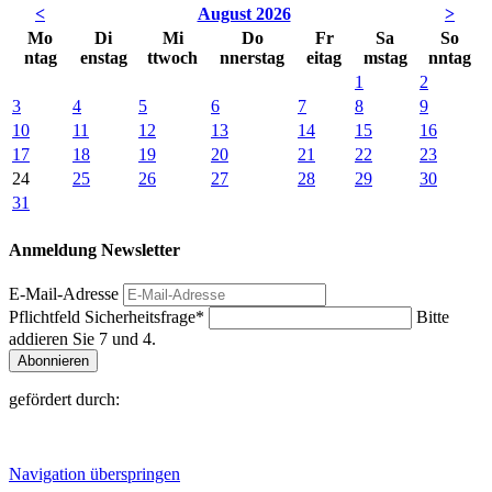
<
August 2026
>
Mo
Di
Mi
Do
Fr
Sa
So
ntag
enstag
ttwoch
nnerstag
eitag
mstag
nntag
1
2
3
4
5
6
7
8
9
10
11
12
13
14
15
16
17
18
19
20
21
22
23
24
25
26
27
28
29
30
31
Anmeldung Newsletter
E-Mail-Adresse
Pflichtfeld
Sicherheitsfrage
*
Bitte
addieren Sie 7 und 4.
Abonnieren
gefördert durch:
Navigation überspringen