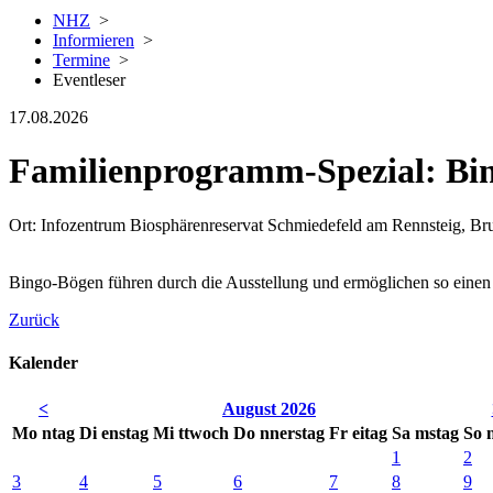
NHZ
>
Informieren
>
Termine
>
Eventleser
17.08.2026
Familienprogramm-Spezial: Bi
Ort: Infozentrum Biosphärenreservat Schmiedefeld am Rennsteig, Bru
Bingo-Bögen führen durch die Ausstellung und ermöglichen so einen a
Zurück
Kalender
<
August 2026
Mo
ntag
Di
enstag
Mi
ttwoch
Do
nnerstag
Fr
eitag
Sa
mstag
So
1
2
3
4
5
6
7
8
9