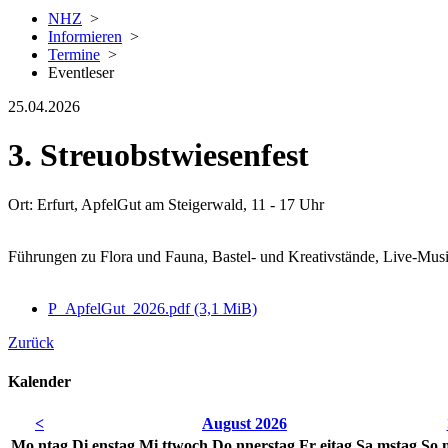
NHZ
>
Informieren
>
Termine
>
Eventleser
25.04.2026
3. Streuobstwiesenfest
Ort: Erfurt, ApfelGut am Steigerwald, 11 - 17 Uhr
Führungen zu Flora und Fauna, Bastel- und Kreativstände, Live-Mu
P_ApfelGut_2026.pdf
(3,1 MiB)
Zurück
Kalender
<
August 2026
Mo
ntag
Di
enstag
Mi
ttwoch
Do
nnerstag
Fr
eitag
Sa
mstag
So