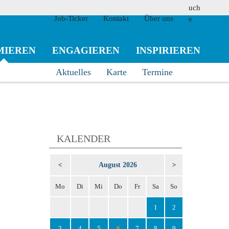
Job-Ticker
Kontakt
Über uns
MIEREN
ENGAGIEREN
INSPIRIEREN
Aktuelles
Karte
Termine
suchen
KALENDER
August 2026
<
>
Mo
Di
Mi
Do
Fr
Sa
So
1
2
3
4
5
6
7
8
9