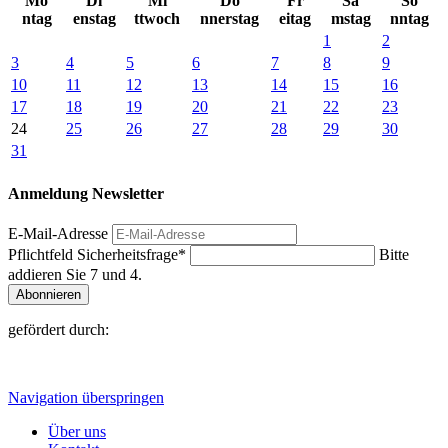
Mo
Di
Mi
Do
Fr
Sa
So
ntag
enstag
ttwoch
nnerstag
eitag
mstag
nntag
1
2
3
4
5
6
7
8
9
10
11
12
13
14
15
16
17
18
19
20
21
22
23
24
25
26
27
28
29
30
31
Anmeldung Newsletter
E-Mail-Adresse
Pflichtfeld
Sicherheitsfrage
*
Bitte
addieren Sie 7 und 4.
Abonnieren
gefördert durch:
Navigation überspringen
Über uns