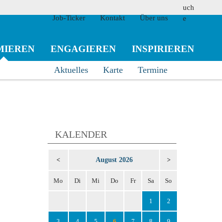
Job-Ticker
Kontakt
Über uns
MIEREN
ENGAGIEREN
INSPIRIEREN
Aktuelles
Karte
Termine
suchen
KALENDER
August 2026
<
>
Mo
Di
Mi
Do
Fr
Sa
So
1
2
3
4
5
6
7
8
9