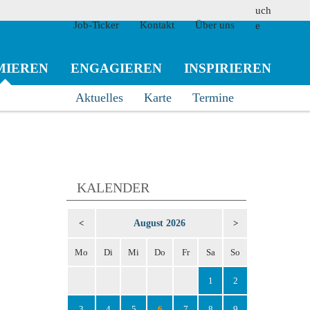
Job-Ticker
Kontakt
Über uns
MIEREN
ENGAGIEREN
INSPIRIEREN
Aktuelles
Karte
Termine
suchen
KALENDER
August 2026
<
>
Mo
Di
Mi
Do
Fr
Sa
So
1
2
3
4
5
6
7
8
9