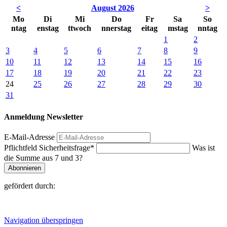
<
August 2026
>
Mo
Di
Mi
Do
Fr
Sa
So
ntag
enstag
ttwoch
nnerstag
eitag
mstag
nntag
1
2
3
4
5
6
7
8
9
10
11
12
13
14
15
16
17
18
19
20
21
22
23
24
25
26
27
28
29
30
31
Anmeldung Newsletter
E-Mail-Adresse
Pflichtfeld
Sicherheitsfrage
*
Was ist
die Summe aus 7 und 3?
Abonnieren
gefördert durch:
Navigation überspringen