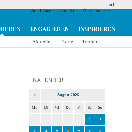
Job-Ticker
Kontakt
Über uns
MIEREN
ENGAGIEREN
INSPIRIEREN
Aktuelles
Karte
Termine
suchen
KALENDER
August 2026
<
>
Mo
Di
Mi
Do
Fr
Sa
So
1
2
3
4
5
6
7
8
9