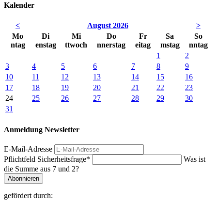
Kalender
<
August 2026
>
Mo
Di
Mi
Do
Fr
Sa
So
ntag
enstag
ttwoch
nnerstag
eitag
mstag
nntag
1
2
3
4
5
6
7
8
9
10
11
12
13
14
15
16
17
18
19
20
21
22
23
24
25
26
27
28
29
30
31
Anmeldung Newsletter
E-Mail-Adresse
Pflichtfeld
Sicherheitsfrage
*
Was ist
die Summe aus 7 und 2?
Abonnieren
gefördert durch: