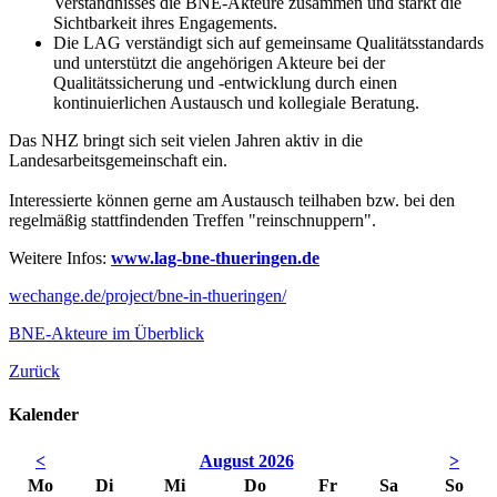
Verständnisses die BNE-Akteure zusammen und stärkt die
Sichtbarkeit ihres Engagements.
Die LAG verständigt sich auf gemeinsame Qualitätsstandards
und unterstützt die angehörigen Akteure bei der
Qualitätssicherung und -entwicklung durch einen
kontinuierlichen Austausch und kollegiale Beratung.
Das NHZ bringt sich seit vielen Jahren aktiv in die
Landesarbeitsgemeinschaft ein.
Interessierte können gerne am Austausch teilhaben bzw. bei den
regelmäßig stattfindenden Treffen "reinschnuppern".
Weitere Infos:
www.lag-bne-thueringen.de
wechange.de/project/bne-in-thueringen/
BNE-Akteure im Überblick
Zurück
Kalender
<
August 2026
>
Mo
Di
Mi
Do
Fr
Sa
So