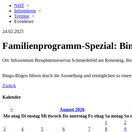
NHZ
>
Informieren
>
Termine
>
Eventleser
24.02.2025
Familienprogramm-Spezial: Bi
Ort: Infozentrum Biosphärenreservat Schmiedefeld am Rennsteig, Bru
Bingo-Bögen führen durch die Ausstellung und ermöglichen so einen 
Zurück
Kalender
<
August 2026
Mo
ntag
Di
enstag
Mi
ttwoch
Do
nnerstag
Fr
eitag
Sa
mstag
So
1
2
3
4
5
6
7
8
9