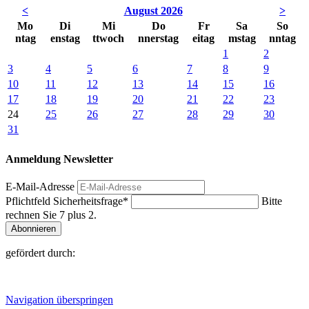
<
August 2026
>
Mo
Di
Mi
Do
Fr
Sa
So
ntag
enstag
ttwoch
nnerstag
eitag
mstag
nntag
1
2
3
4
5
6
7
8
9
10
11
12
13
14
15
16
17
18
19
20
21
22
23
24
25
26
27
28
29
30
31
Anmeldung Newsletter
E-Mail-Adresse
Pflichtfeld
Sicherheitsfrage
*
Bitte
rechnen Sie 7 plus 2.
Abonnieren
gefördert durch:
Navigation überspringen