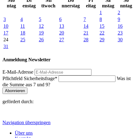
Mo
Di
Mi
Do
Fr
Sa
So
ntag
enstag
ttwoch
nnerstag
eitag
mstag
nntag
1
2
3
4
5
6
7
8
9
10
11
12
13
14
15
16
17
18
19
20
21
22
23
24
25
26
27
28
29
30
31
Anmeldung Newsletter
E-Mail-Adresse
Pflichtfeld
Sicherheitsfrage
*
Was ist
die Summe aus 7 und 9?
Abonnieren
gefördert durch:
Navigation überspringen
Über uns