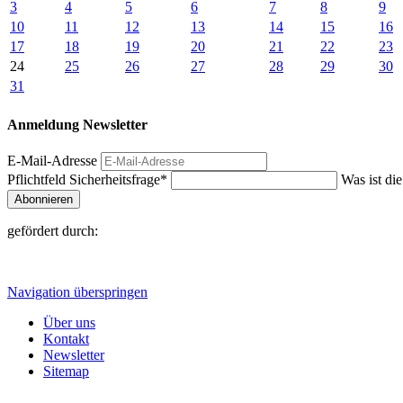
3
4
5
6
7
8
9
10
11
12
13
14
15
16
17
18
19
20
21
22
23
24
25
26
27
28
29
30
31
Anmeldung Newsletter
E-Mail-Adresse
Pflichtfeld
Sicherheitsfrage
*
Was ist di
Abonnieren
gefördert durch:
Navigation überspringen
Über uns
Kontakt
Newsletter
Sitemap