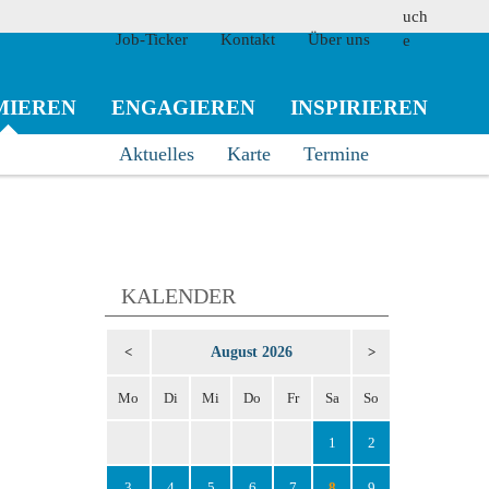
Job-Ticker
Kontakt
Über uns
MIEREN
ENGAGIEREN
INSPIRIEREN
Aktuelles
Karte
Termine
suchen
KALENDER
August 2026
<
>
Mo
Di
Mi
Do
Fr
Sa
So
1
2
3
4
5
6
7
8
9