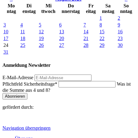
Mo
Di
Mi
Do
Fr
Sa
So
ntag
enstag
ttwoch
nnerstag
eitag
mstag
nntag
1
2
3
4
5
6
7
8
9
10
11
12
13
14
15
16
17
18
19
20
21
22
23
24
25
26
27
28
29
30
31
Anmeldung Newsletter
E-Mail-Adresse
Pflichtfeld
Sicherheitsfrage
*
Was ist
die Summe aus 4 und 8?
Abonnieren
gefördert durch:
Navigation überspringen