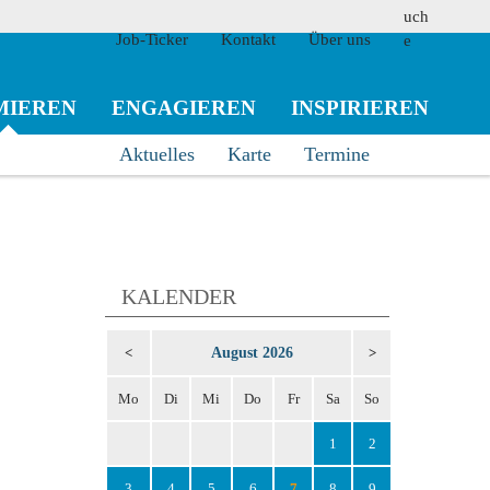
Job-Ticker
Kontakt
Über uns
MIEREN
ENGAGIEREN
INSPIRIEREN
Aktuelles
Karte
Termine
suchen
KALENDER
August 2026
<
>
Mo
Di
Mi
Do
Fr
Sa
So
1
2
3
4
5
6
7
8
9